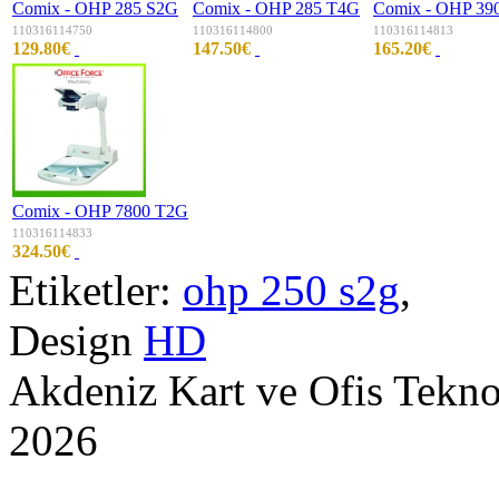
Comix - OHP 285 S2G
Comix - OHP 285 T4G
Comix - OHP 39
110316114750
110316114800
110316114813
129.80€
147.50€
165.20€
Comix - OHP 7800 T2G
110316114833
324.50€
Etiketler:
ohp 250 s2g
,
Design
HD
Akdeniz Kart ve Ofis Tekn
2026