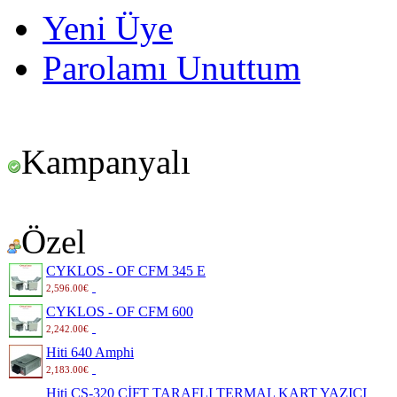
Yeni Üye
Parolamı Unuttum
Kampanyalı
Özel
CYKLOS - OF CFM 345 E
2,596.00€
CYKLOS - OF CFM 600
2,242.00€
Hiti 640 Amphi
2,183.00€
Hiti CS-320 ÇİFT TARAFLI TERMAL KART YAZICI