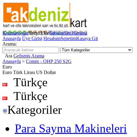
Kampanyalar
Siteyi Ekle
İletişim
Site Haritası
Anasayfa
Üye Girişi
Hesabım
Sepetim
Kasaya Git
Arama:
Ara
Gelişmiş Arama
Anasayfa
>
Comix - OHP 250 S2G
Euro
Euro
Türk Lirası
US Dollar
Türkçe
Türkçe
Kategoriler
Para Sayma Makineleri